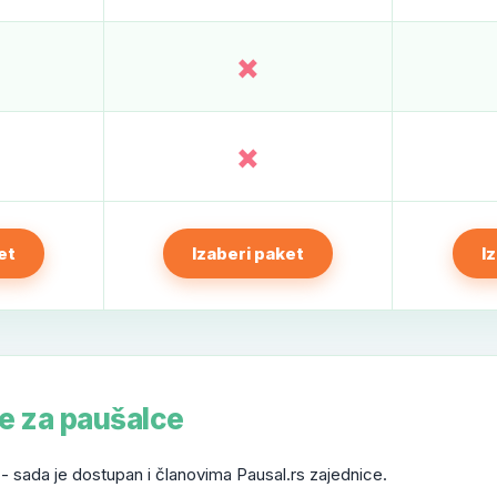
×
×
et
Izaberi paket
I
e za paušalce
- sada je dostupan i članovima Pausal.rs zajednice.