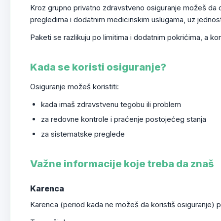
Kroz grupno privatno zdravstveno osiguranje možeš da o
pregledima i dodatnim medicinskim uslugama, uz jednosta
Paketi se razlikuju po limitima i dodatnim pokrićima, a k
Kada se koristi osiguranje?
Osiguranje možeš koristiti:
kada imaš zdravstvenu tegobu ili problem
za redovne kontrole i praćenje postojećeg stanja
za sistematske preglede
Važne informacije koje treba da znaš
Karenca
Karenca (period kada ne možeš da koristiš osiguranje) p