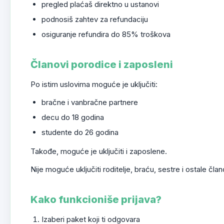
pregled plaćaš direktno u ustanovi
podnosiš zahtev za refundaciju
osiguranje refundira do 85% troškova
Članovi porodice i zaposleni
Po istim uslovima moguće je uključiti:
bračne i vanbračne partnere
decu do 18 godina
studente do 26 godina
Takođe, moguće je uključiti i zaposlene.
Nije moguće uključiti roditelje, braću, sestre i ostale čl
Kako funkcioniše prijava?
Izaberi paket koji ti odgovara