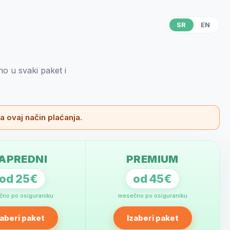
SR
EN
no u svaki paket i
 ovaj način plaćanja.
APREDNI
PREMIUM
od 25€
od 45€
no po osiguraniku
mesečno po osiguraniku
zaberi paket
Izaberi paket