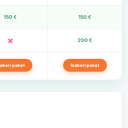
150 €
150 €
×
200 €
zaberi paket
Izaberi paket