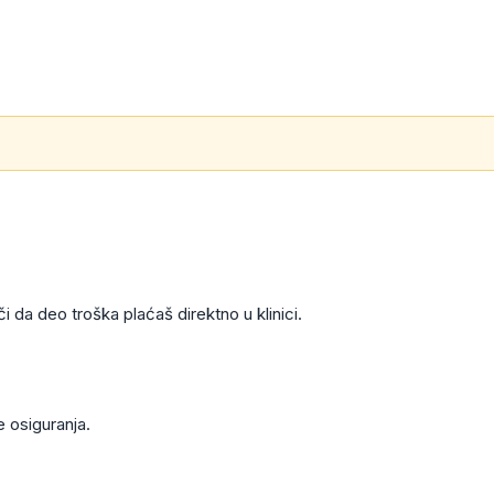
 da deo troška plaćaš direktno u klinici.
e osiguranja.