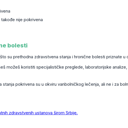
rivena
 takođe nije pokrivena
ne bolesti
što su prethodna zdravstvena stanja i hronične bolesti priznate u 
 možeš koristiti specijalističke preglede, laboratorijske analize,
tanja pokrivena su u okviru vanbolničkog lečenja, ali ne i za bo
atnih zdravstvenih ustanova širom Srbije.