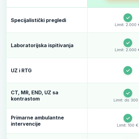
✓
Specijalistički pregledi
Limit: 2.000 
✓
Laboratorijska ispitivanja
Limit: 2.000 
UZ i RTG
✓
CT, MR, END, UZ sa
✓
kontrastom
Limit: do 300
Primarne ambulantne
✓
intervencije
Limit: 100 €