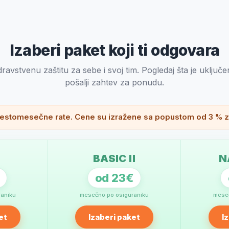
Izaberi paket koji ti odgovara
avstvenu zaštitu za sebe i svoj tim. Pogledaj šta je uključe
pošalji zahtev za ponudu.
 šestomesečne rate. Cene su izražene sa popustom od 3 % za
I
BASIC II
N
od 23€
raniku
mesečno po osiguraniku
meseč
et
Izaberi paket
I