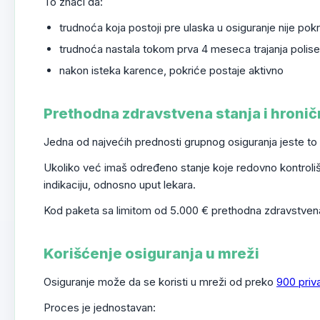
To znači da:
trudnoća koja postoji pre ulaska u osiguranje nije pok
trudnoća nastala tokom prva 4 meseca trajanja polise
nakon isteka karence, pokriće postaje aktivno
Prethodna zdravstvena stanja i hronič
Jedna od najvećih prednosti grupnog osiguranja jeste to 
Ukoliko već imaš određeno stanje koje redovno kontrolišeš
indikaciju, odnosno uput lekara.
Kod paketa sa limitom od 5.000 € prethodna zdravstvena s
Korišćenje osiguranja u mreži
Osiguranje može da se koristi u mreži od preko
900 priv
Proces je jednostavan: