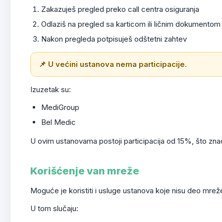
Zakazuješ pregled preko call centra osiguranja
Odlaziš na pregled sa karticom ili ličnim dokumentom
Nakon pregleda potpisuješ odštetni zahtev
📌 U većini ustanova nema participacije.
Izuzetak su:
MediGroup
Bel Medic
U ovim ustanovama postoji participacija od 15%, što znači
Korišćenje van mreže
Moguće je koristiti i usluge ustanova koje nisu deo mrež
U tom slučaju: