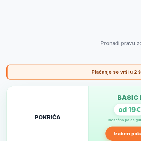
Pronađi pravu zdr
Plaćanje se vrši u 2
BASIC 
od 19€
POKRIĆA
mesečno po osigu
Izaberi pak