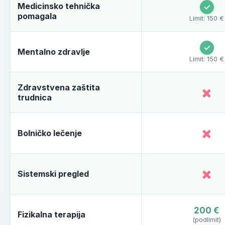
Medicinsko tehnička
✓
pomagala
Limit: 150 €
✓
Mentalno zdravlje
Limit: 150 €
Zdravstvena zaštita
×
trudnica
×
Bolničko lečenje
×
Sistemski pregled
200 €
Fizikalna terapija
(podlimit)