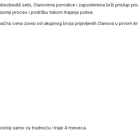
bezbediš sebi, članovima porodice i zaposlenima brži pristup pr
vniji proces i podršku tokom trajanja polise.
onačna cena zavisi od ukupnog broja prijavljenih članova u prvom kr
ostoji samo za trudnoću i traje 4 meseca.